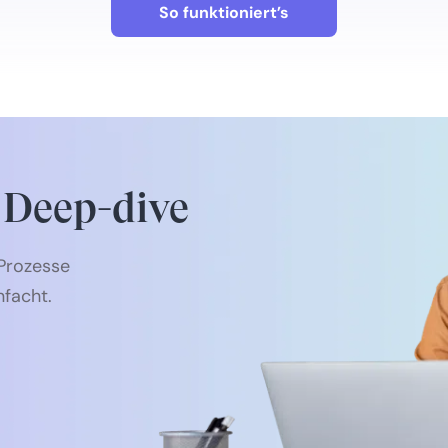
So funktioniert’s
 Deep-dive
Prozesse
nfacht.