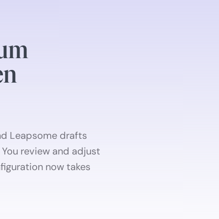
zum
en
 and Leapsome drafts
 You review and adjust
nfiguration now takes